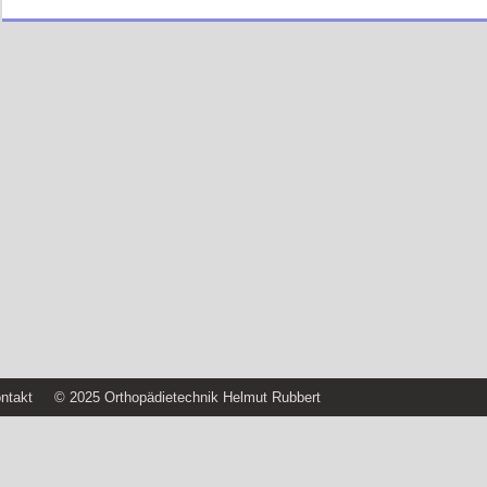
ntakt
© 2025 Orthopädietechnik Helmut Rubbert